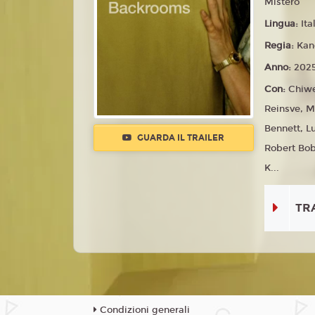
Mistero
Lingua:
Ita
Regia:
Kan
Anno:
202
Con:
Chiwe
Reinsve, M
Bennett, L
GUARDA IL TRAILER
Robert Bo
K...
TR
Condizioni generali