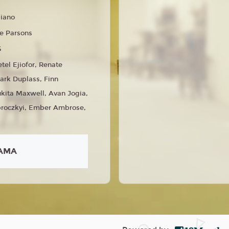
liano
e Parsons
5
tel Ejiofor, Renate
ark Duplass, Finn
ukita Maxwell, Avan Jogia,
broczkyi, Ember Ambrose,
AMA