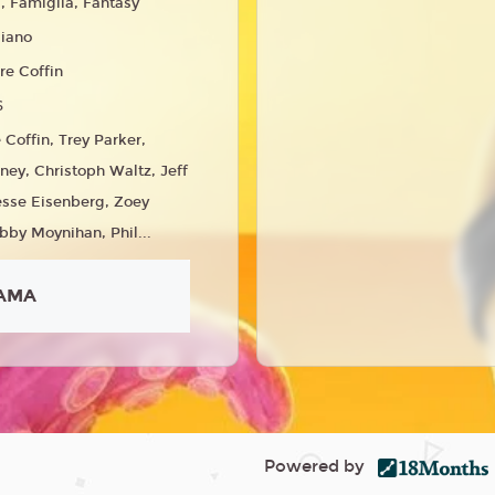
 Famiglia, Fantasy
liano
re Coffin
6
 Coffin, Trey Parker,
nney, Christoph Waltz, Jeff
esse Eisenberg, Zoey
bby Moynihan, Phil...
AMA
Powered by