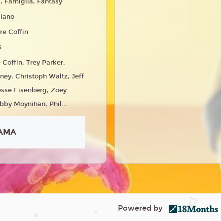
 Famiglia, Fantasy
liano
re Coffin
6
 Coffin, Trey Parker,
nney, Christoph Waltz, Jeff
esse Eisenberg, Zoey
bby Moynihan, Phil...
AMA
Powered by