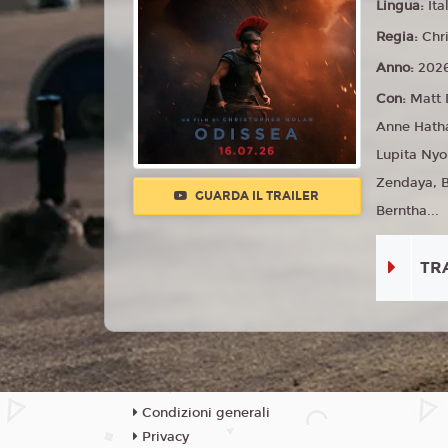
Lingua:
Ita
Regia:
Chr
Anno:
202
Con:
Matt 
Anne Hatha
Lupita Nyo
Zendaya, B
GUARDA IL TRAILER
Berntha...
TR
Condizioni generali
Privacy