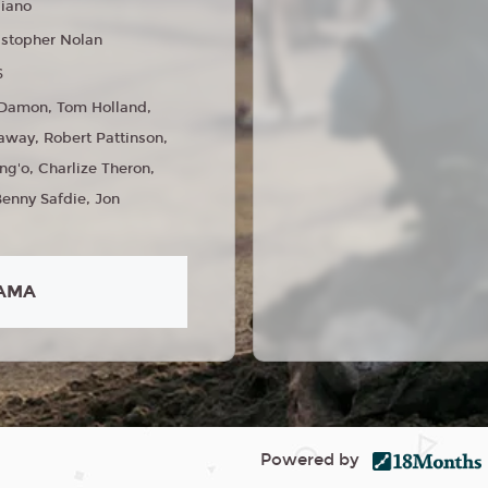
liano
istopher Nolan
6
Damon, Tom Holland,
way, Robert Pattinson,
ng'o, Charlize Theron,
enny Safdie, Jon
AMA
Powered by