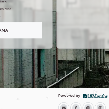
liano
ico Masi
4
AMA
Powered by