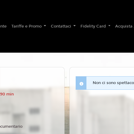
nte
Tariffe e Promo
Contattaci
Fidelity Card
Acquista
Non ci sono spettacol
 90 min
cumentario