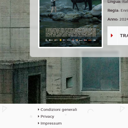
Lingua:
Ita
Regia:
Enr
Anno:
202
TR
Condizioni generali
Privacy
Impressum